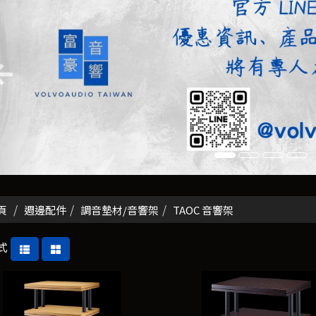
頁
週邊配件
調音墊材/音響架
TAOC 音響架
式