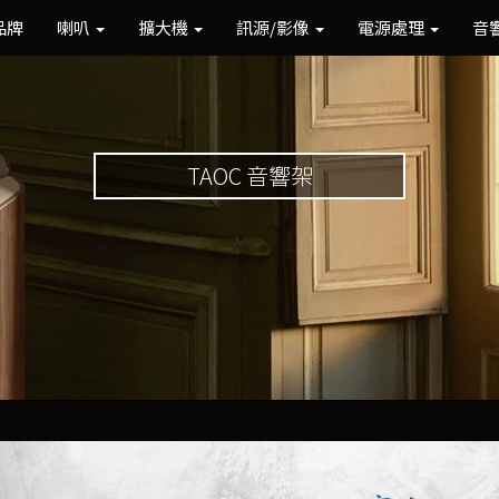
品牌
喇叭
擴大機
訊源/影像
電源處理
音
TAOC 音響架
Previous