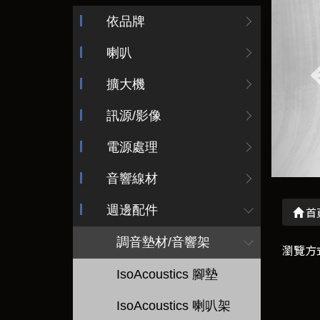
依品牌
喇叭
擴大機
訊源/影像
電源處理
音響線材
週邊配件
首
調音墊材/音響架
瀏覽方
IsoAcoustics 腳墊
IsoAcoustics 喇叭架