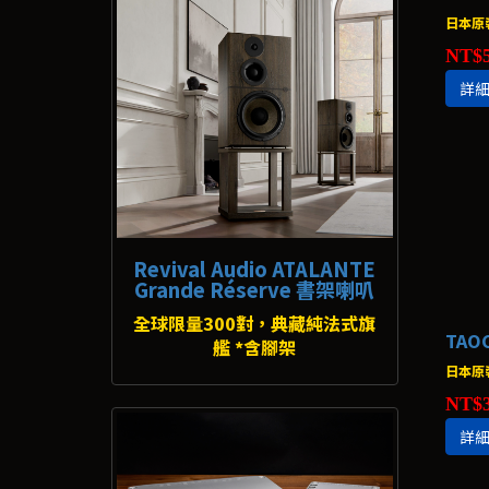
日本原
NT$5
詳
Revival Audio ATALANTE
Grande Réserve 書架喇叭
全球限量300對，典藏純法式旗
TAO
艦 *含腳架
日本原裝
NT$3
詳