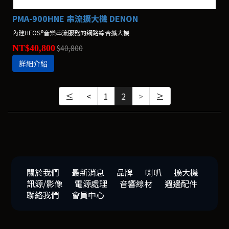
PMA-900HNE 串流擴大機 DENON
內建HEOS®音樂串流服務的網路綜合擴大機
NT$40,800
$40,800
詳細介紹
≤
<
1
2
>
≥
關於我們
最新消息
品牌
喇叭
擴大機
訊源/影像
電源處理
音響線材
週邊配件
聯絡我們
會員中心