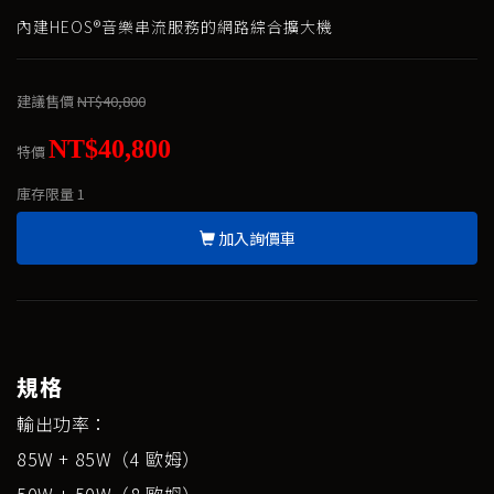
內建HEOS®音樂串流服務的網路綜合擴大機
建議售價
NT$40,800
NT$40,800
特價
庫存限量
1
加入詢價車
規格
輸出功率：
85W + 85W（4 歐姆）