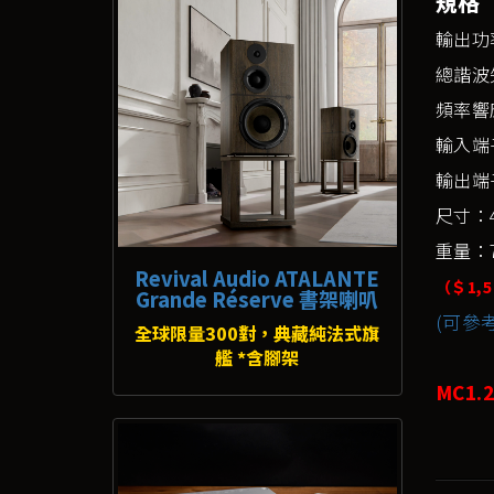
規格
輸出功
總諧波失
頻率響應
輸入端子
輸出端子
尺寸：45
重量：71
Revival Audio ATALANTE
（＄1,5
Grande Réserve 書架喇叭
(可參考
全球限量300對，典藏純法式旗
艦 *含腳架
MC1.