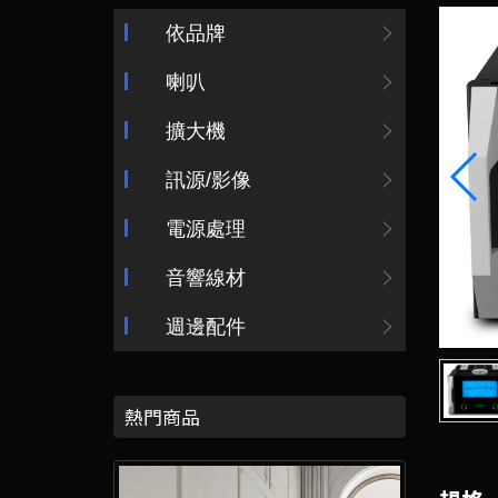
依品牌
喇叭
擴大機
訊源/影像
電源處理
音響線材
週邊配件
熱門商品