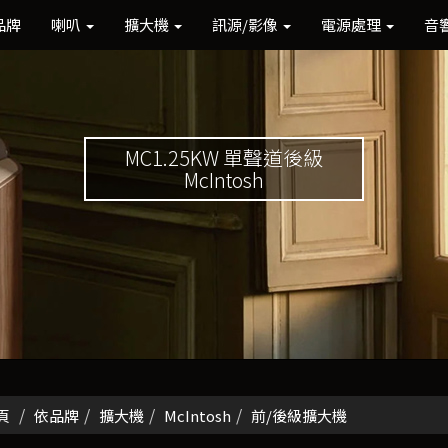
品牌
喇叭
擴大機
訊源/影像
電源處理
音
MC1.25KW 單聲道後級
McIntosh
頁
依品牌
擴大機
McIntosh
前/後級擴大機