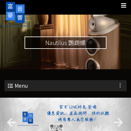
Nautilus 鸚鵡螺
Menu
Previous
Nex