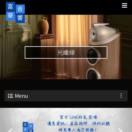
光纖線
Menu
Previous
Nex