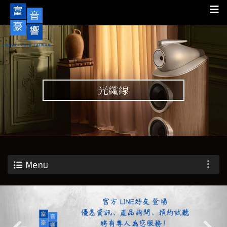
光纖線
Menu
Previous
Nex