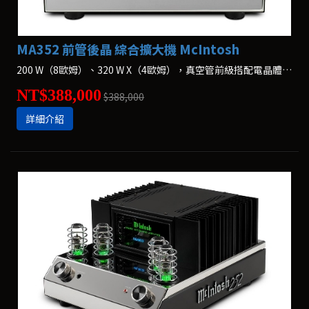
MA352 前管後晶 綜合擴大機 McIntosh
200 W（8歐姆）、320 W X（4歐姆），真空管前級搭配電晶體功率擴大機
NT$388,000
$388,000
詳細介紹