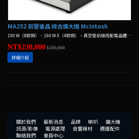
MA252 前管後晶 綜合擴大機 McIntosh
100 W（8歐姆）、160 W X（4歐姆），真空管前級搭配電晶體功率擴大機
NT$230,000
$230,000
詳細介紹
關於我們
最新消息
品牌
喇叭
擴大機
訊源/影像
電源處理
音響線材
週邊配件
聯絡我們
會員中心