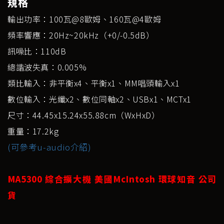
規格
輸出功率：100瓦@8歐姆、160瓦@4歐姆
頻率響應：20Hz~20kHz（+0/-0.5dB）
訊噪比：110dB
總諧波失真：0.005%
類比輸入：非平衡x4、平衡x1、MM唱頭輸入x1
數位輸入：光纖x2、數位同軸x2、USBx1、MCTx1
尺寸：44.45x15.24x55.88cm（WxHxD）
重量：17.2kg
(可參考u-audio介紹)
MA5300 綜合擴大機 美國McIntosh 環球知音 公司
貨