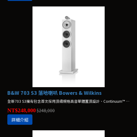
B&W 703 S3 落地喇叭 Bowers & Wilkins
全新703 S3擁有包含首次採用頂級規格高音單體置頂設計、Continuum™ FST音盆、革命性仿生音圈懸掛系統與雙Aerofoil™翼形低音音盆，讓表現更上一層樓。
NT$248,000
$248,000
詳細介紹