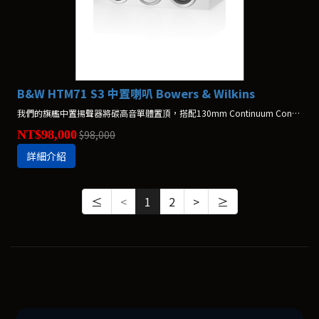
B&W HTM71 S3 中置喇叭 Bowers & Wilkins
我們的旗艦中置揚聲器將碳高音單體置頂，搭配130mm Continuum Cone FST™ 中音單體，讓人聲更為清晰；加上兩顆Aerofoil™ Profile低音，會是您家庭劇院的完美夥伴。
NT$98,000
$98,000
詳細介紹
≤
<
1
2
>
≥