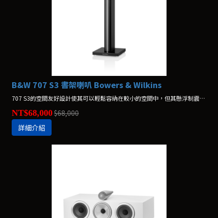
B&W 707 S3 書架喇叭 Bowers & Wilkins
707 S3的空間友好設計使其可以輕鬆容納在較小的空間中，但其懸浮制震碳振膜高音單體與Continuum FST™中/低音音盆搭配弧形障板，這款出色的揚聲器為您帶來極正向的肯定；是的，小尺寸也有大表現。 *不含腳架，腳架另購$36,800
NT$68,000
$68,000
詳細介紹