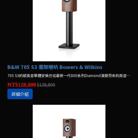
B&W 705 S3 書架喇叭 Bowers & Wilkins
705 S3的碳高音單體安裝在從最新一代800系列Diamond演變而來的高音置頂實心金屬外殼中。更加入了一個新的微彎曲的擋板”pod”，為其Continuum FST™中/低音音盆提供更好的結構設置。 *不含腳架，腳架另購$36,800
NT$128,800
$128,800
詳細介紹