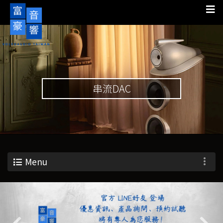
串流DAC
Menu
Previous
Nex