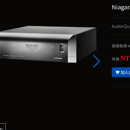
Niaga
AudioQu
建議售價
N
NT
特價
加入