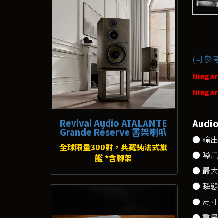
(可參考
Niaga
Niaga
Revival Audio ATALANTE
Audi
Grande Réserve 書架喇叭
● 輸出
全球限量300對，典藏純法式旗
● 噪訊消散
艦 *含腳架
● 最大電
● 瞬態功
● 尺寸: 
● 重量: