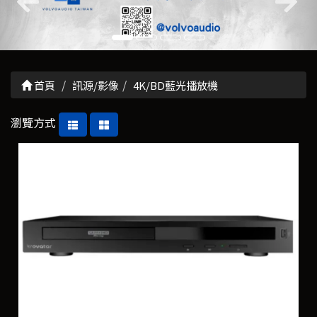
首頁
訊源/影像
4K/BD藍光播放機
瀏覽方式