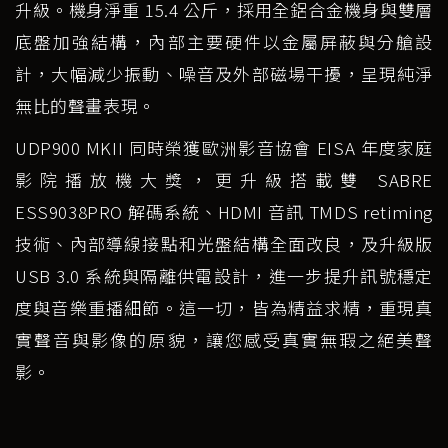
升級。機身淨重 15.4 公斤，採用全鋁合金機身與雙層
底盤加強結構，內部主要硬件以金屬屏蔽與分艙設
計，大幅減少振動、噪音及外部磁場干擾，呈現純淨
無比的聲畫表現。
UDP900 MKII 同時榮獲歐洲影音協會 EISA 年度家庭
影院播放機大獎，更升級搭載雙 SABRE
ESS9038PRO 解碼系統、HDMI 音訊 TMDS retiming
技術、內部導線接點和光盤結構全面改良，及升級版
USB 3.0 系統與隔離供電設計，進一步提升訊號穩定
度與音樂重播細節。這一切，皆為精益求精，重現真
實聲音與影像的原貌，讓您感受真實無瑕之絕美聲
影。