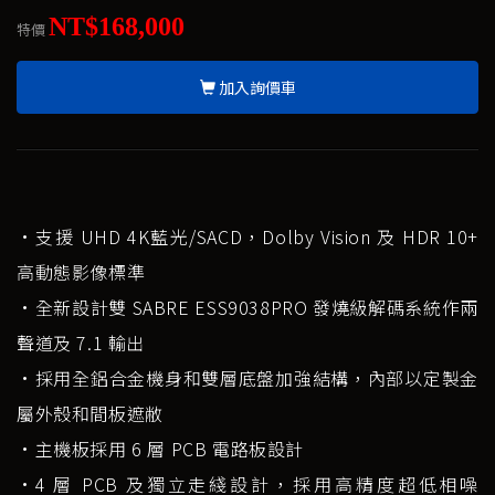
NT$168,000
特價
加入詢價車
•支援 UHD 4K藍光/SACD，Dolby Vision 及 HDR 10+
高動態影像標準
•全新設計雙 SABRE ESS9038PRO 發燒級解碼系統作兩
聲道及 7.1 輸出
•採用全鋁合金機身和雙層底盤加強結構，內部以定製金
屬外殼和間板遮敝
•主機板採用 6 層 PCB 電路板設計
•4 層 PCB 及獨立走綫設計，採用高精度超低相噪