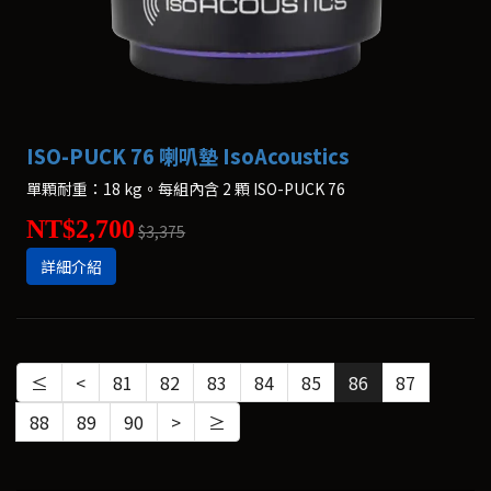
ISO-PUCK 76 喇叭墊 IsoAcoustics
單顆耐重：18 kg。每組內含 2 顆 ISO-PUCK 76
NT$2,700
$3,375
詳細介紹
≤
<
81
82
83
84
85
86
87
88
89
90
>
≥