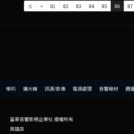
≤
<
81
82
83
84
85
86
87
喇叭
擴大機
訊源/影像
電源處理
音響線材
週
富豪音響影視企業社 版權所有
高雄店