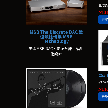
星光銀/
NT$1
詳
MSB The Discrete DAC 數
位類比轉換 MSB
Technology
美國MSB DAC，電源分離、模組
化設計
C55
晶體前
NT$5
詳