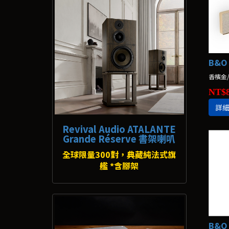
B&O 
香檳金/
NT$8
詳
Revival Audio ATALANTE
Grande Réserve 書架喇叭
全球限量300對，典藏純法式旗
艦 *含腳架
B&O 