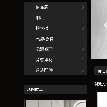
依品牌
喇叭
擴大機
訊源/影像
電源處理
音響線材
週邊配件
首
瀏覽方
熱門商品