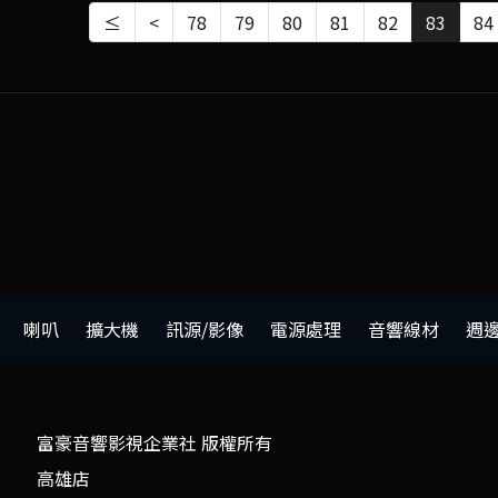
≤
<
78
79
80
81
82
83
84
喇叭
擴大機
訊源/影像
電源處理
音響線材
週
富豪音響影視企業社 版權所有
高雄店