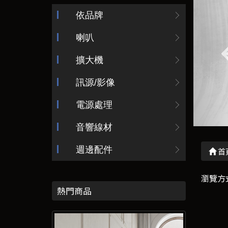
依品牌
喇叭
擴大機
訊源/影像
電源處理
音響線材
週邊配件
首
瀏覽方
熱門商品