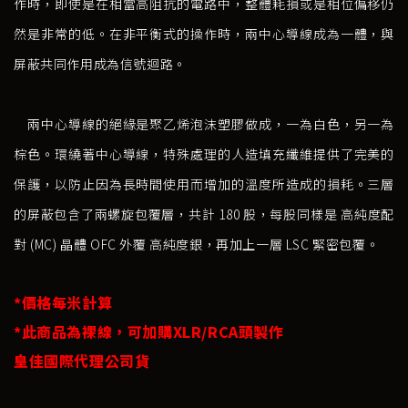
作時，即使是在相當高阻抗的電路中，整體耗損或是相位偏移仍
然是非常的低。在非平衡式的操作時，兩中心導線成為一體，與
屏蔽共同作用成為信號迴路。
兩中心導線的絕緣是聚乙烯泡沫塑膠做成，一為白色，另一為
棕色。環繞著中心導線，特殊處理的人造填充纖維提供了完美的
保護，以防止因為長時間使用而增加的溫度所造成的損耗。三層
的屏蔽包含了兩螺旋包覆層，共計 180 股，每股同樣是 高純度配
對 (MC) 晶體 OFC 外覆 高純度銀，再加上一層 LSC 緊密包覆。
*價格每米計算
*此商品為裸線，可加購XLR/RCA頭製作
皇佳國際代理公司貨