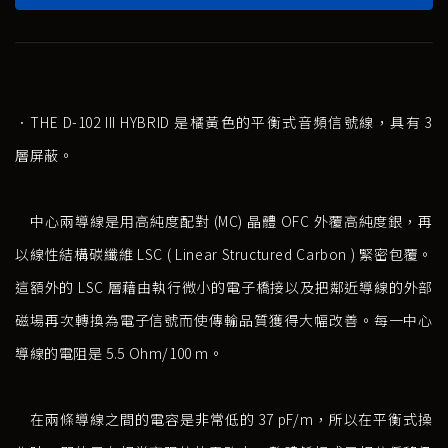
．THE D-102 III HYBRID 是橘黃色的平衡式音頻信號線，具有 3
層屏蔽。
中心兩導線是用高純度配對 (MC) 晶體 OFC 外覆高純度銀，再
以線性結構碳纖維 LSC ( Linear Structured Carbon ) 緊密包覆。
這額外的 LSC 層藉由執行微小的電子橋接以及把鄰近導線的外部
磁場再次轉換為電子信號而使傳輸品質獲得大幅改善。每一中心
導線的電阻是 5.5 Ohm/100 m。
在兩條導線之間的電容是非常低的 37 pF/m，所以在平衡式操