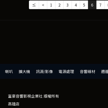
≤
<
1
2
3
4
5
6
7
喇叭
擴大機
訊源/影像
電源處理
音響線材
週
富豪音響影視企業社 版權所有
高雄店