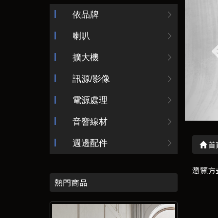
依品牌
喇叭
擴大機
訊源/影像
電源處理
音響線材
週邊配件
首
瀏覽方
熱門商品