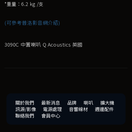
*重量：6.2 kg /支
(可參考普洛影音網介紹)
3090C 中置喇叭 Q Acoustics 英國
關於我們
最新消息
品牌
喇叭
擴大機
訊源/影像
電源處理
音響線材
週邊配件
聯絡我們
會員中心