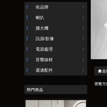
依品牌
喇叭
擴大機
訊源/影像
電源處理
音響線材
週邊配件
首
瀏覽方
熱門商品