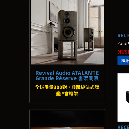
NT$1
詳
Revival Audio ATALANTE
Grande Réserve 書架喇叭
全球限量300對，典藏純法式旗
艦 *含腳架
KEC