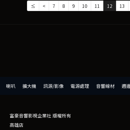
≤
<
7
8
9
10
11
12
13
喇叭
擴大機
訊源/影像
電源處理
音響線材
週
富豪音響影視企業社 版權所有
高雄店