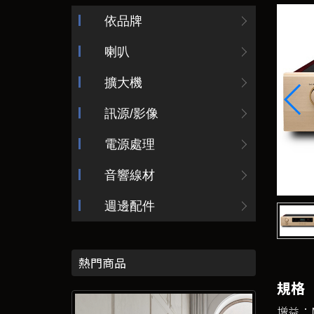
依品牌
喇叭
擴大機
訊源/影像
電源處理
音響線材
週邊配件
熱門商品
規格
增益：MC