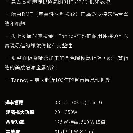
• 高密度箱體提供極高的剛性以控制低頻表現
• 藉由DMT（差異性材料技術）的廣泛支撐來耦合單
體和箱體
• 鍍上多層24克拉金，Tannoy訂製的耐用連接頭可以
實現最佳的訊號傳輸和完整性
• 調整面板為精密加工的金色陽極氧化鋁，讓木質箱
體的美感增添金屬裝飾
• Tannoy – 英國將近100年的聲音傳承和創新
頻率響應
38Hz – 30kHz(±6dB)
建議擴大功率
20 – 250W
承受功率
125 W 持續, 500 W 峰值
靈敏度
91 dB (1 W @ 1 m)