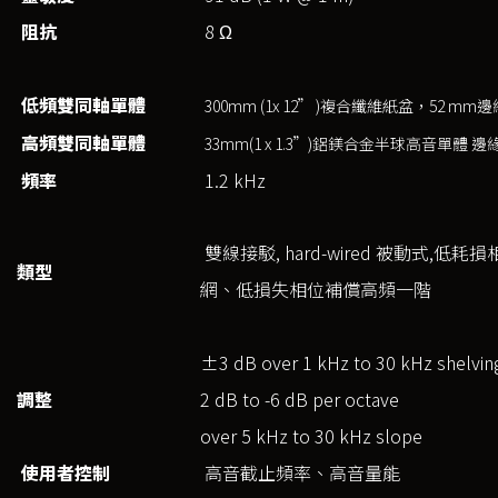
阻抗
8 Ω
低頻雙同軸單體
300mm (1x 12” )複合纖維紙盆，52 m
高頻雙同軸單體
33mm(1 x 1.3”)鋁鎂合金半球高音單體
頻率
1.2 kHz
雙線接駁, hard-wired 被動式,低
類型
網、低損失相位補償高頻一階
±3 dB over 1 kHz to 30 kHz shelvin
調整
2 dB to -6 dB per octave
over 5 kHz to 30 kHz slope
使用者控制
高音截止頻率、高音量能