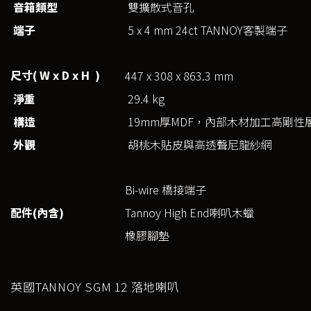
音箱
類型
雙擴散式音孔
端子
5 x 4 mm 24ct TANNOY客製端子
尺寸( W x D x H )
447 x 308 x 863.3 mm
淨重
29.4 kg
構造
19mm厚MDF，內部木材加工高剛性
外觀
胡桃木貼皮與高透聲尼龍紗網
Bi-wire 橋接端子
配件(內含)
Tannoy High End喇叭木蠟
橡膠腳墊
英國TANNOY SGM 12 落地喇叭