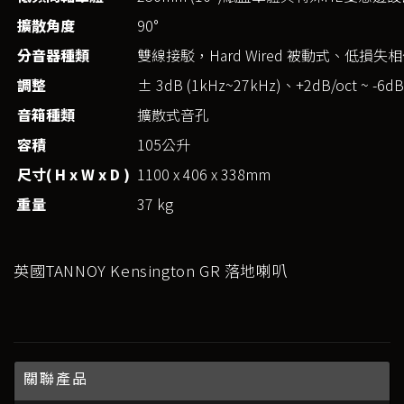
擴散角度
90°
分音器種類
雙線接駁，Hard Wired 被動式、低損
調整
± 3dB (1kHz~27kHz)、+2dB/oct ~ -6dB/
音箱種類
擴散式音孔
容積
105公升
尺寸( H x W x D )
1100 x 406 x 338mm
重量
37 kg
英國TANNOY Kensington GR 落地喇叭
關聯產品