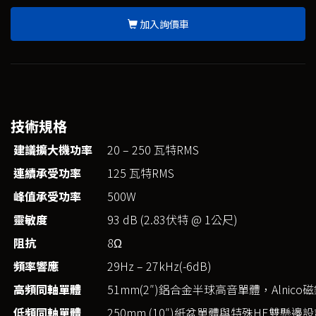
加入詢價車
技術規格
建議擴大機功率
20 – 250 瓦特RMS
連續承受功率
125 瓦特RMS
峰值承受功率
500W
靈敏度
93 dB (2.83伏特 @ 1公尺)
阻抗
8Ω
頻率響應
29Hz – 27kHz(-6dB)
高頻同軸單體
51mm(2″)鋁合金半球高音單體，Alnic
低頻同軸單體
250mm (10″)紙盆單體與特殊HE雙懸邊設計