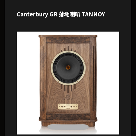
Canterbury GR 落地喇叭 TANNOY