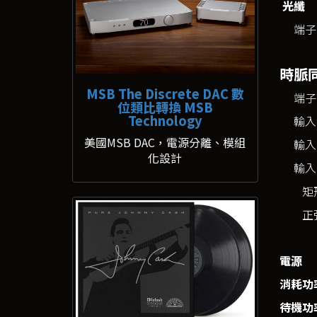
光纖
端子
時脈
MSB The Discrete DAC 數
端子
位類比轉換 MSB
Technology
輸入
美國MSB DAC，電源分離、模組
輸入
化設計
輸入
矩
正
電源
消耗功
待機功