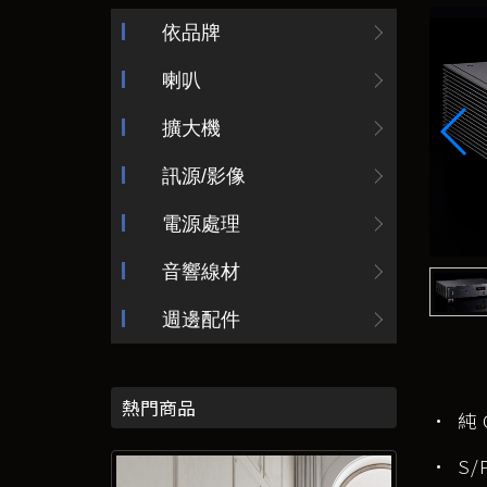
依品牌
喇叭
擴大機
訊源/影像
電源處理
音響線材
週邊配件
熱門商品
• 純
• S