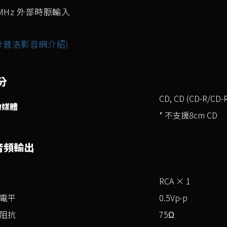
0MHz 外部時脈輸入
考普洛影音網介紹)
分
CD, CD (CD-R/CD
媒體
* 不支援8cm CD
音頻輸出
RCA × 1
電平
0.5Vp-p
阻抗
75Ω