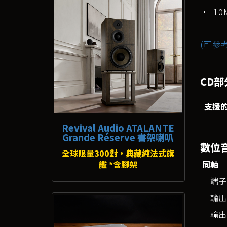
• 1
(可參
CD部
支援的
Revival Audio ATALANTE
Grande Réserve 書架喇叭
數位
全球限量300對，典藏純法式旗
艦 *含腳架
同軸
端子
輸出
輸出