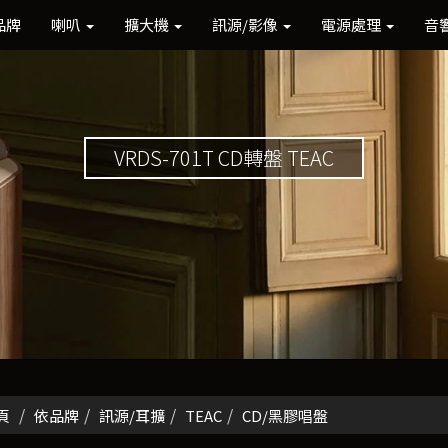
品牌
喇叭
擴大機
訊源/影像
電源處理
音
VRDS-701T CD轉盤 TEAC
頁
依品牌
訊源/耳擴
TEAC
CD/黑膠唱盤