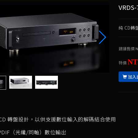
VRDS-
純 CD
建議售價
N
NT
特價
加入
 CD 轉盤設計，以供支援數位輸入的解碼結合使用
/PDIF（光纖/同軸）數位輸出