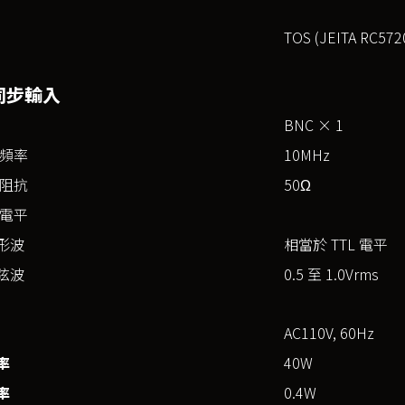
TOS (JEITA RC572
同步輸入
BNC × 1
頻率
10MHz
阻抗
50Ω
電平
形波
相當於 TTL 電平
弦波
0.5 至 1.0Vrms
AC110V, 60Hz
率
40W
率
0.4W