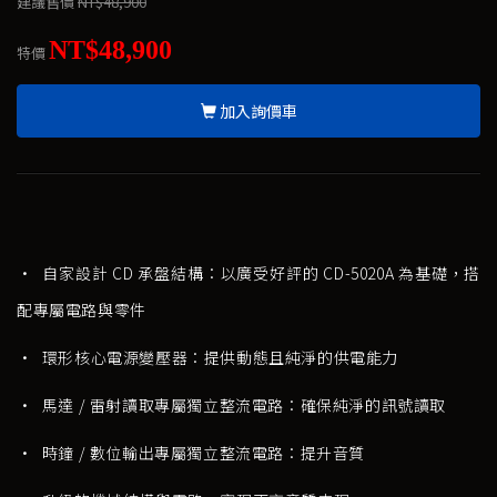
建議售價
NT$48,900
NT$48,900
特價
加入詢價車
• 自家設計 CD 承盤結構：以廣受好評的 CD-5020A 為基礎，搭
配專屬電路與零件
• 環形核心電源變壓器：提供動態且純淨的供電能力
• 馬達 / 雷射讀取專屬獨立整流電路：確保純淨的訊號讀取
• 時鐘 / 數位輸出專屬獨立整流電路：提升音質