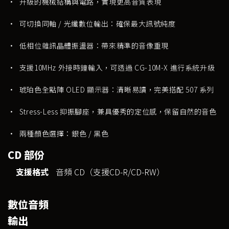
• 升級的機械結構與電路，實現更高音質表現
• 可切換同軸 / 光纖數位輸出：確保最大訊號純度
• 低相位雜訊晶體振盪器：帶來精準的音像重現
• 支援10MHz 外接時鐘輸入，可透過 CG-10M-X 進行系統升級
• 琥珀色全點陣 OLED 顯示器：清晰易讀，完美搭配 507 系列
• Stress-Less 抑振腳座，兼具優秀的定位感，保留自然的音色
• 兩種顏色選擇：銀色 / 黑色
CD 部份
支援格式
音頻 CD（支援CD-R/CD-RW）
數位音頻
輸出