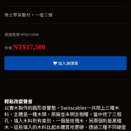
瑞士原裝墊材。一組三個
建議售價
NT$17,500
NT$17,500
特價
加入詢價車
輕鬆改變聲音
以實木製作的圓形音響墊。Swisscables一共用上三種木
料，主體是一種木頭，原廠並未明言樹種。當中挖了三個
孔，填入木料則有差別，一個是玫瑰木，另兩個則是黑檀
木。這些填入的木料比起本體質地更硬，透過三種不同硬度