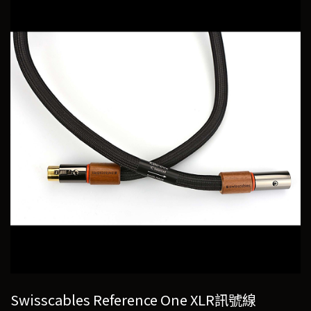
Swisscables Reference One XLR訊號線