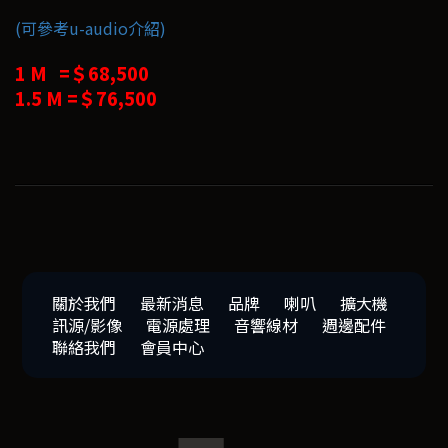
(可參考u-audio介紹)
1 M =＄68,500
1.5 M =＄76,500
關於我們
最新消息
品牌
喇叭
擴大機
訊源/影像
電源處理
音響線材
週邊配件
聯絡我們
會員中心