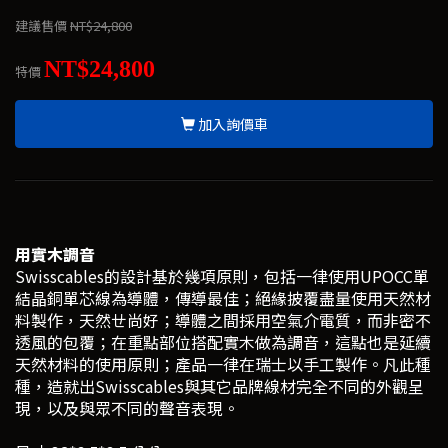
建議售價
NT$24,800
NT$24,800
特價
加入詢價車
用實木調音
Swisscables的設計基於幾項原則，包括一律使用UPOCC單
結晶銅單芯線為導體，傳導最佳；絕緣披覆盡量使用天然材
料製作，天然ㄝ尚好；導體之間採用空氣介電質，而非密不
透風的包覆；在重點部位搭配實木做為調音，這點也是延續
天然材料的使用原則；產品一律在瑞士以手工製作。凡此種
種，造就出Swisscables與其它品牌線材完全不同的外觀呈
現，以及與眾不同的聲音表現。