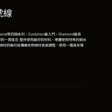
訊號線
Diamond等四個系列，Evolution最入門，Diamond最高
材的一貫理念: 堅持使用最好的材料，導體使用特殊的銅合
)、線材的幾何結構需依照線材長度調整、使用一種具有彈
。