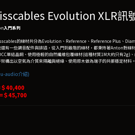
isscables Evolution XLR
on
入門系列
sscables的線材共分為Evolution、Reference、Reference Plus、
還有一些調音配件與排插，從入門到最階的線材，都秉持著Anton對線
OCC單結晶銅、使用極輕的自然纖維包覆線材(這種材質1M大約只有2g
子架構出以空氣為介質來隔離與絕緣、使用原木做為端子的共振穩定材料
u-audio介紹)
=＄40,400
 =＄45,700