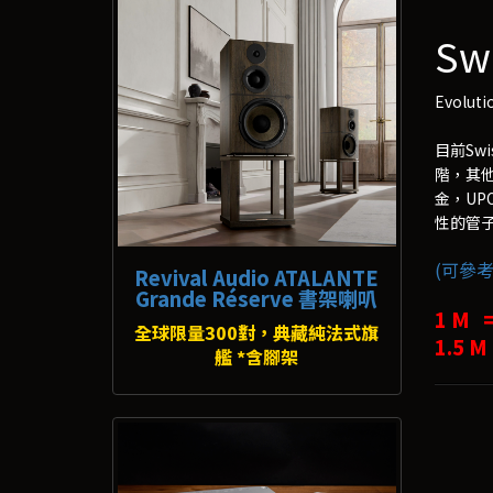
Sw
Evoluti
目前Swi
階，其他
金，UP
性的管
(可參考
Revival Audio ATALANTE
Grande Réserve 書架喇叭
1 M 
全球限量300對，典藏純法式旗
1.5 M
艦 *含腳架