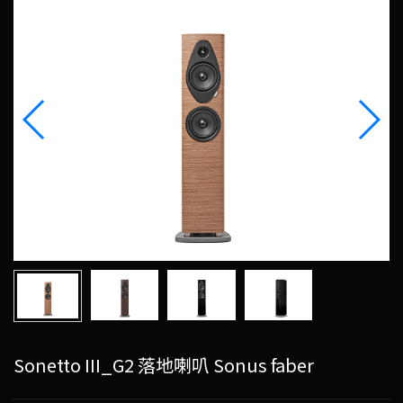
Sonetto III_G2 落地喇叭 Sonus faber