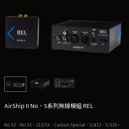
AirShip II No、S系列無線模組 REL
No.32、No.31、212/SX、Carbon Special、S/812、S/510，