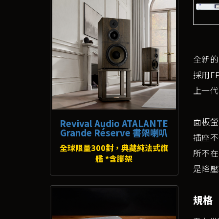
全新的
採用F
上一代
面板螢
Revival Audio ATALANTE
Grande Réserve 書架喇叭
插座不
全球限量300對，典藏純法式旗
所不在
艦 *含腳架
是降壓
規格