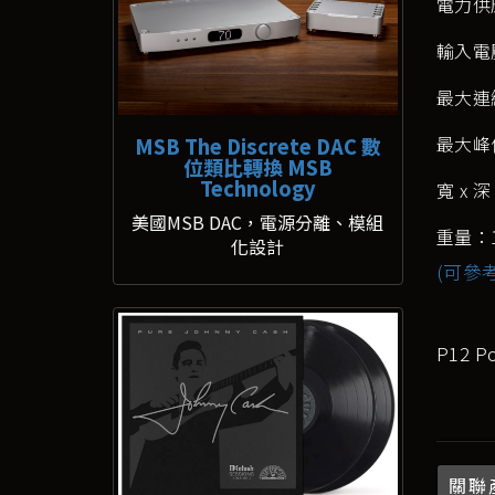
電力供應
輸入電壓
最大連續
最大峰值
MSB The Discrete DAC 數
位類比轉換 MSB
Technology
寬 x 深
美國MSB DAC，電源分離、模組
重量：1
化設計
(可參考
P12 P
關聯