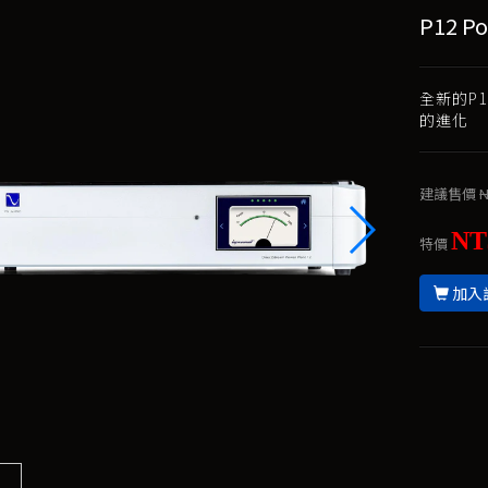
P12 P
全新的P
的進化
建議售價
N
NT
特價
加入