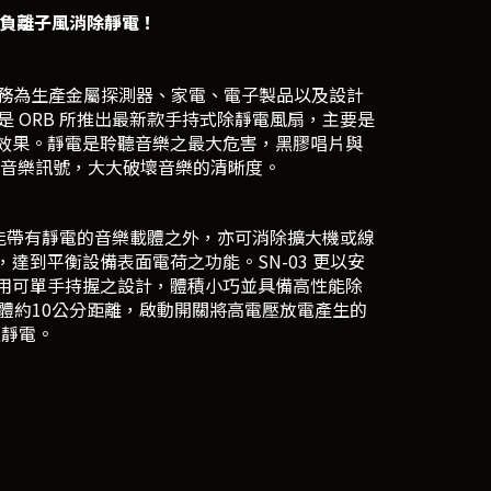
負離子風消除靜電！
業務為生產金屬探測器、家電、電子製品以及設計
 是 ORB 所推出最新款手持式除靜電風扇，主要是
效果。靜電是聆聽音樂之最大危害，黑膠唱片與
取音樂訊號，大大破壞音樂的清晰度。
片等可能帶有靜電的音樂載體之外，亦可消除擴大機或線
到平衡設備表面電荷之功能。SN-03 更以安
用可單手持握之設計，體積小巧並具備高性能除
近物體約10公分距離，啟動開關將高電壓放電產生的
之靜電。