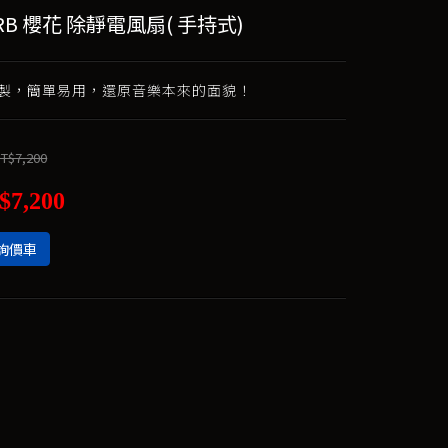
B 櫻花 除靜電風扇( 手持式)
製，簡單易用，還原音樂本來的面貌！
T$7,200
$7,200
詢價車