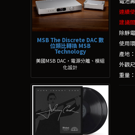
電池壽
連續使
建議間
除靜
MSB The Discrete DAC 數
使用環
位類比轉換 MSB
Technology
產地
美國MSB DAC，電源分離、模組
外觀尺寸
化設計
重量：