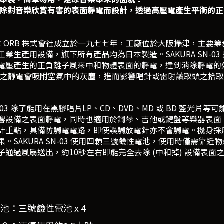
除對音樂欣賞有害的表面靜電而設計，透過高壓電產生平衡的正
ORB 株式會社成立於一九七七年，工廠位於大阪攝津，主要
工業生產用設備，旗下所有產品均為日本製造。SAKURA SN-03
電壓產生的正負離子風來中和物體表面的靜電，達到消除靜電的
面之靜電會吸附空氣中的灰塵，進而影響唱針或雷射讀取頭之拾
03 除了能用在黑膠唱片LP、CD、DVD、MD 或 BD 藍光
響設備之表面靜電，同時也適用於鋼琴、吉他或鍵盤等樂器表面，達
計重點，具備防觸電電路，即使誤觸放電針亦不會觸電。機身採
果。SAKURA SN-03 使用四顆三號鹼性電池，使用時僅需靠
子通過風扇送出，約10秒左右即能完全去除 (中和掉) 設備表面
：
池：三號鹼性電池 x 4