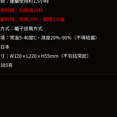
命：連續使用約1.5小時
用時間：勿超過20秒
歇時間：使用20秒，關閉1分鐘
電方式：離子送風方式
境：常溫5-40度C，濕度20%-90%（不得結露）
：日本
：W120 x L220 x H55mm（不包括突起）
385克