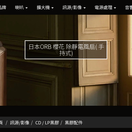
品牌
喇叭
擴大機
訊源/影像
電源處理
音
日本ORB 櫻花 除靜電風扇( 手
持式)
頁
訊源/影像
CD / LP黑膠
黑膠配件