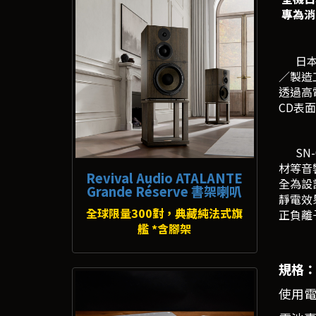
專為消
日本 
／製造
透過高
CD表
SN-
材等音
Revival Audio ATALANTE
全為設
Grande Réserve 書架喇叭
靜電效
全球限量300對，典藏純法式旗
正負離
艦 *含腳架
規格
使用電