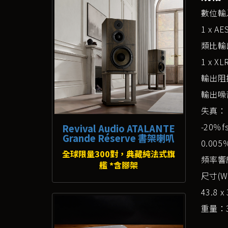
數位輸
1 x A
類比輸
1 x XL
輸出阻
輸出噪音等
失真：
-20％
Revival Audio ATALANTE
Grande Réserve 書架喇叭
0.00
全球限量300對，典藏純法式旗
頻率響應：
艦 *含腳架
尺寸(W 
43.8 x
重量：30