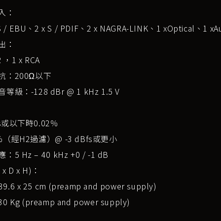
入：
ES / EBU、2 x S / PDIF、2 x NAGRA-LINK、1 xOptical、1 
出：
R ，1 x RCA
抗：200Ω以下
級：-128 dBr @ 1 kHz 1.5 V
fs或以下時0.02％
5％（經H2過濾）@ -3 dBfs或更小
5 Hz – 40 kHz +0 / -1 dB
x D x H)：
 39.6 x 25 cm (preamp and power supply)
 Kg (preamp and power supply)