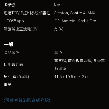
IR學習
N/A
透過TCP/IP控制系統相容性
Creston, Control4, AMX
HEOS® App
iOS, Android, Kindle Fire
觸發輸出直流電12V
有 (4)
一般
產品顏色
黑色
重置鍵, 前面板電源鍵, 背板電
使用者介面
源切換
尺寸(寬x深x高)
41.5 x 10.6 x 44.2 cm
重量
–
(可參考普洛影音網介紹)