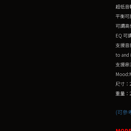
超低音輸
平衡可調：
可調高低通
EQ 可
支援音訊格式
to and 
支援串流服務
Mood:M
尺寸：23
重量：2.
(可參
MODE