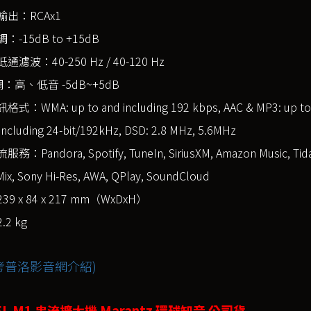
出：RCAx1
-15dB to +15dB
濾波：40-250 Hz / 40-120 Hz
調：高、低音 -5dB~+5dB
：WMA: up to and including 192 kbps, AAC & MP3: up to an
including 24-bit/192kHz, DSD: 2.8 MHz, 5.6MHz
：Pandora, Spotify, TuneIn, SiriusXM, Amazon Music, Tidal, T
ix, Sony Hi-Res, AWA, QPlay, SoundCloud
9 x 84 x 217 mm（WxDxH）
2 kg
考普洛影音網介紹)
L M1 串流擴大機 Marantz 環球知音 公司貨