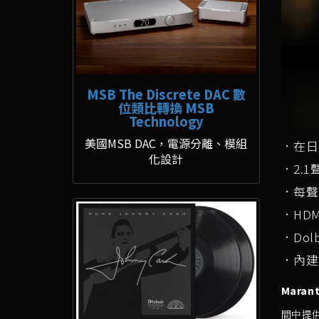
MSB The Discrete DAC 數
位類比轉換 MSB
Technology
美國MSB DAC，電源分離、模組
．在日
化設計
．2.1
．每聲
．HDM
．Dolb
．內建
Mara
間中提