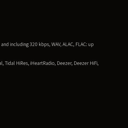
d including 320 kbps, WAV, ALAC, FLAC: up
idal HiRes, iHeartRadio, Deezer, Deezer HiFi,