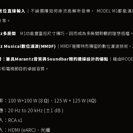
數位直接輸入｜
不論選擇如何串流高解析音樂， MODEL M1都能滿足個人
ct 等。
ntz多房間｜
M1功能豐富但尺寸精巧，因而成為多房間聆聽的理想搭檔
tz Musical數位濾波(MMDF)｜
MMDF是獨特而精密的數位濾波技術
：兼具Marantz音質與Soundbar簡約連接設計的優點｜
藉由MODEL
影和電視節目的卓越音質。
100 W+100 W (8 Ω)、125 W + 125 W (4Ω)
20 Hz to 20 kHz (±1 dB )
：RCA x1
：HDMI (eARC)、光纖