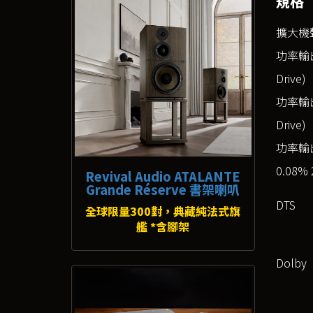
規格
擴大機
功率輸出(
Drive)
功率輸出(6
Drive)
功率輸出(8
0.08% 
Revival Audio ATALANTE
Grande Réserve 書架喇叭
DTS
全球限量300對，典藏純法式旗
艦 *含腳架
Dolby