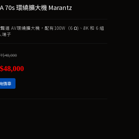
A 70s 環繞擴大機 Marantz
2聲道 AV環繞擴大機，配有100W（6 Ω)、8K 和 6 組
輸入端子
T$48,000
$48,000
詢價車