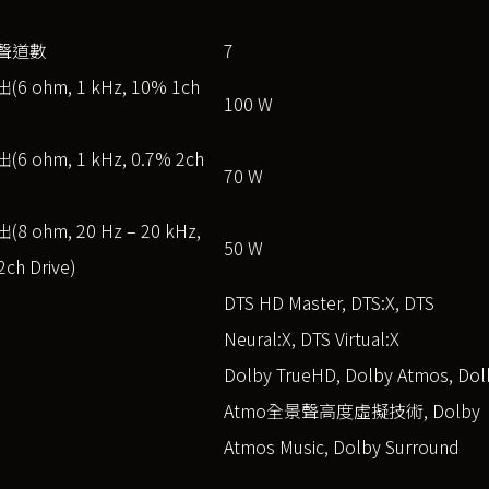
聲道數
7
6 ohm, 1 kHz, 10% 1ch
100 W
 ohm, 1 kHz, 0.7% 2ch
70 W
 ohm, 20 Hz – 20 kHz,
50 W
2ch Drive)
DTS HD Master, DTS:X, DTS
Neural:X, DTS Virtual:X
Dolby TrueHD, Dolby Atmos, Dol
Atmo全景聲高度虛擬技術, Dolby
Atmos Music, Dolby Surround