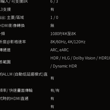
I輸入/ 可支援8K
6 / 3
2.3支援
有
輸出: 主要/區域
1 / 0
HDMI影像轉換
無
升頻
1080P/4K至8K
析度@影格速率
8K/60Hz, 4K/120Hz
傳通道
ARC, eARC
HDR / HLG / Dolby Vision / HDR1
態範圍
/ Dynamic HDR
ALLM (自動低延遲模式)直
有
頻率/ 快速畫面傳輸
有/有
式時的HDMI直通
有
有