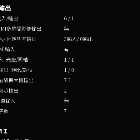
輸出
輸入/輸出
6 / 1
DMI多房間影像輸出
無
入/ 固定功率輸出
3輸入/ 0輸出
M)輸入
有
: 光纖/同軸
1 / 1
出: 類比/數位
1 / 0
前級擴大機輸出
7.2
喇叭輸出
2
聲道輸入
無
子數
7
ＭＩ