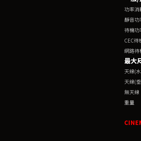
功率消
靜音功
待機功
CEC
網路待
最大尺
天線(水
天線(垂
無天線
重量
CINE