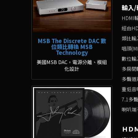
輸入/
HDMI
經由H
類比輸
MSB The Discrete DAC 數
位類比轉換 MSB
唱頭(M
Technology
數位輸入
美國MSB DAC，電源分離、模組
化設計
多房間輸
多聲道
重低音
7.1多
喇叭端
ＨＤ