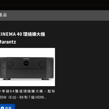
產品
CINEMA 40 環繞擴大機
Marantz
參考級9.4聲道環繞擴大機，配有
35W（6 Ω)、8K 和 7 組 HDMI...
查看