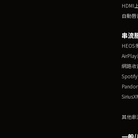
HDMI
自動唇
串流
HEO
AirPl
網路收
Spotify
Pandor
SiriusX
其他串
一般/