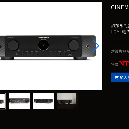
CINEM
超薄型7.
HDMI 
建議售價
N
NT
特價
加入