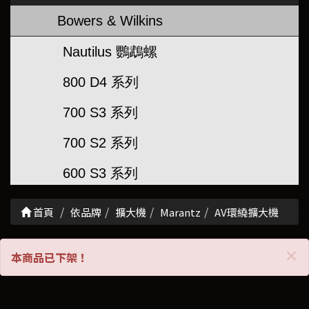
Bowers & Wilkins
Nautilus 鸚鵡螺
800 D4 系列
700 S3 系列
700 S2 系列
600 S3 系列
600 S2 系列
首頁
依品牌
擴大機
Marantz
AV環繞擴大機
超低音
C
×
本商品已下架！
聲霸/串流喇叭
崁入/壁掛喇叭