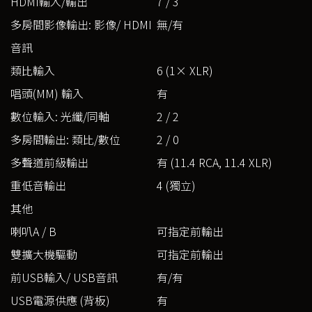
HDMI輸入/輸出
7 / 3
多房間影像輸出: 影像/ HDMI
無/有
音訊
類比輸入
6 (1× XLR)
唱頭(MM) 輸入
有
數位輸入: 光纖/同軸
2 / 2
多房間輸出: 類比/數位
2 / 0
多聲道前級輸出
有 (11.4 RCA, 11.4 XLR)
重低音輸出
4 (獨立)
其他
喇叭A / B
可指定前輸出
雙擴大機驅動
可指定前輸出
前USB輸入/ USB音訊
有/有
USB電源供應 (背板)
有