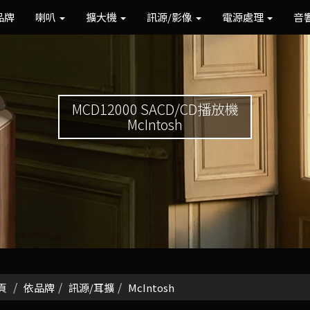
品牌
喇叭
擴大機
訊源/影像
電源處理
音
MCD12000 SACD/CD播放機
McIntosh
頁
依品牌
訊源/耳擴
McIntosh