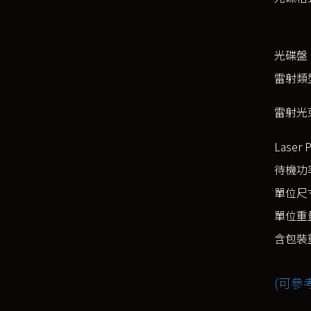
光碟盤
雷射類
雷射光
Laser 
待機功
單位尺寸
單位重
含包裝
(可參考