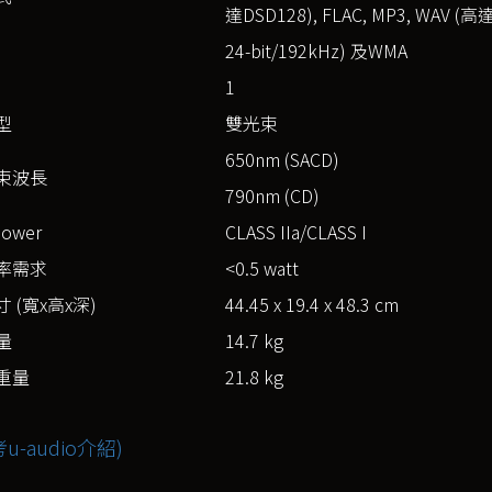
達DSD128), FLAC, MP3, WAV (高
24-bit/192kHz) 及WMA
1
型
雙光束
650nm (SACD)
束波長
790nm (CD)
Power
CLASS IIa/CLASS I
率需求
<0.5 watt
 (寬x高x深)
44.45 x 19.4 x 48.3 cm
量
14.7 kg
重量
21.8 kg
u-audio介紹)