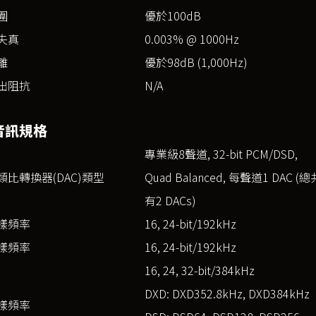
圍
優於100dB
失真
0.003% @ 1000Hz
離
優於98dB (1,000Hz)
出阻抗
N/A
音訊規格
專業級8聲道, 32-bit PCM/DSD,
類比轉換器(DAC)類型
Quad Balanced, 每聲道1 DAC (總
有2 DACs)
樣頻率
16, 24-bit/192kHz
樣頻率
16, 24-bit/192kHz
16, 24, 32-bit/384kHz
DXD: DXD352.8kHz, DXD384kHz
取樣頻率