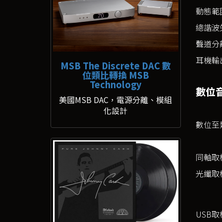
動態範
總諧波
聲道分
耳機輸
MSB The Discrete DAC 數
位類比轉換 MSB
Technology
數位
美國MSB DAC，電源分離、模組
化設計
數位至
同軸取
光纖取
USB