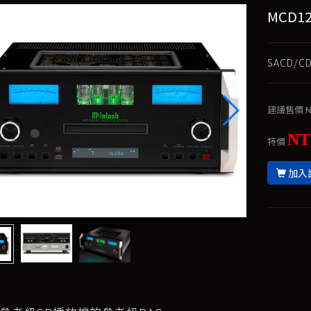
MCD12
SACD/
建議售價
N
NT
特價
加入