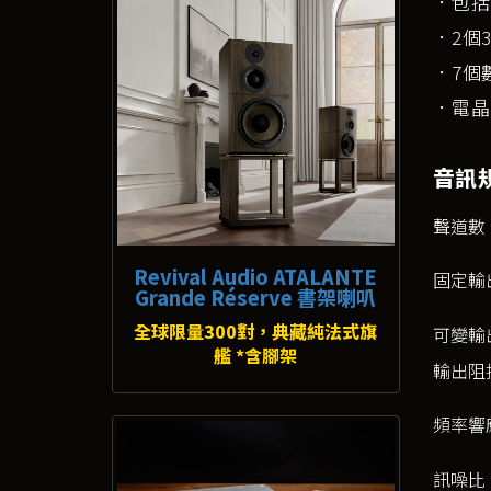
．包括
．2個3
．7個
．電晶
音訊
聲道數
Revival Audio ATALANTE
固定輸
Grande Réserve 書架喇叭
全球限量300對，典藏純法式旗
可變輸
艦 *含腳架
輸出阻
頻率響
訊噪比