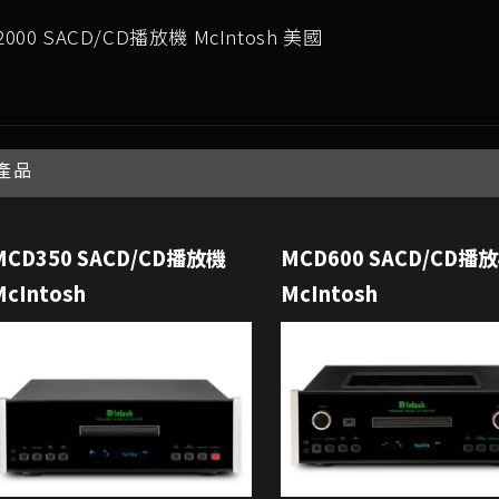
2000 SACD/CD播放機 McIntosh 美國
產品
MCD350 SACD/CD播放機
MCD600 SACD/CD播
McIntosh
McIntosh