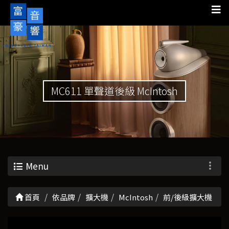
MC611 單聲道後級 McIntosh
Menu
首頁
依品牌
擴大機
McIntosh
前/後級擴大機