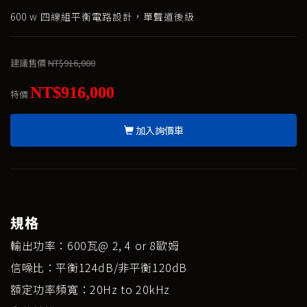
600 w 四線組平衡電路設計，單聲道後級
建議售價
NT$916,000
NT$916,000
特價
加入詢價車
規格
輸出功率：600瓦@ 2, 4 or 8歐姆
信噪比：平衡124dB/非平衡120dB
額定功率頻寬：20Hz to 20kHz