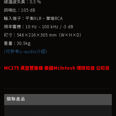
總諧波失真：0.5 %
訊噪比：105 dB
輸入端子：平衡XLR，單端RCA
頻率響應：10 Hz – 100 kHz / -3 dB
尺寸：546×216×305 mm（W×H×D）
重量：30.5kg
(可參考u-audio介紹)
MC275 真空管後級 美國McIntosh 環球知音 公司貨
關聯產品