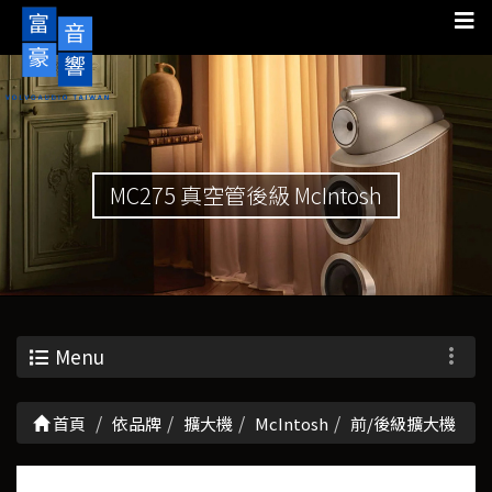
MC275 真空管後級 McIntosh
Menu
首頁
依品牌
擴大機
McIntosh
前/後級擴大機