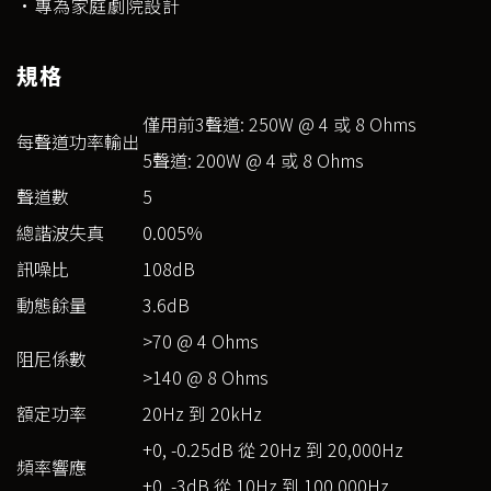
·專為家庭劇院設計
規格
僅用前3聲道: 250W @ 4 或 8 Ohms
每聲道功率輸出
5聲道: 200W @ 4 或 8 Ohms
聲道數
5
總諧波失真
0.005%
訊噪比
108dB
動態餘量
3.6dB
>70 @ 4 Ohms
阻尼係數
>140 @ 8 Ohms
額定功率
20Hz 到 20kHz
+0, -0.25dB 從 20Hz 到 20,000Hz
頻率響應
+0, -3dB 從 10Hz 到 100,000Hz