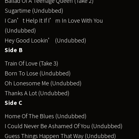
Ballad Of A Teenage Queen (Take 2)
Sugartime (Undubbed)
I Can’t Help It If I’m In Love With You
(Undubbed)
Hey Good Lookin’ (Undubbed)
Side B
Train Of Love (Take 3)
Born To Lose (Undubbed)
Oh Lonesome Me (Undubbed)
Thanks A Lot (Undubbed)
Side C
Home Of The Blues (Undubbed)
I Could Never Be Ashamed Of You (Undubbed)
Guess Things Happen That Way (Undubbed)