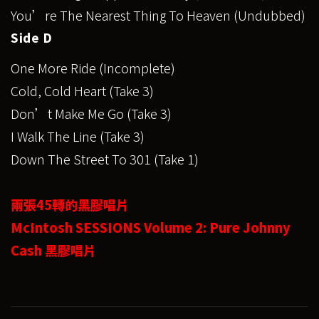
You’re The Nearest Thing To Heaven (Undubbed)
Side D
One More Ride (Incomplete)
Cold, Cold Heart (Take 3)
Don’t Make Me Go (Take 3)
I Walk The Line (Take 3)
Down The Street To 301 (Take 1)
兩張45轉的黑膠唱片
McIntosh SESSIONS Volume 2: Pure Johnny
Cash 黑膠唱片