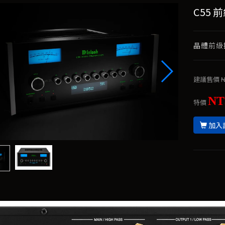
C55 
晶體前級
建議售價
N
NT
特價
加入