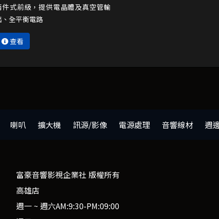
兩件式前級，提供電晶體及真空管輸
出、全平衡電路
查看
喇叭
擴大機
訊源/影像
電源處理
音響線材
週
富豪音響影視企業社 版權所有
高雄店
週一 ~ 週六AM:9:30-PM:09:00