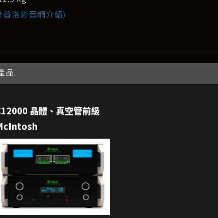
考普洛影音網介紹)
產品
C12000 晶體、真空管前級
McIntosh