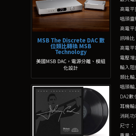
高電平靈
唱頭靈敏
高電平訊
訊噪比（
MSB The Discrete DAC 數
位類比轉換 MSB
高電平
Technology
電壓增益
美國MSB DAC，電源分離、模組
輸入阻抗
化設計
類比輸入
唱頭輸入
DA2數
耳機輸出
消耗功
尺寸： 4
重量：12