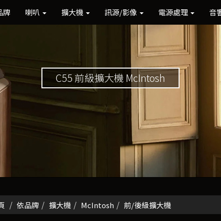
品牌
喇叭
擴大機
訊源/影像
電源處理
音
C55 前級擴大機 McIntosh
頁
依品牌
擴大機
McIntosh
前/後級擴大機