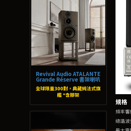
Revival Audio ATALANTE
Grande Réserve 書架喇叭
全球限量300對，典藏純法式旗
艦 *含腳架
規格
頻率響應：
總諧波失
最大電壓