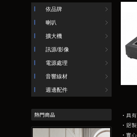
依品牌
喇叭
擴大機
訊源/影像
電源處理
音響線材
週邊配件
熱門商品
·具有K
·鋁製
·實心