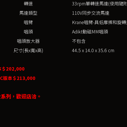
轉速
33rpm單轉速馬達(使用隨附
馬達類型
110V同步交流馬達
唱臂
Krane唱臂-具低摩擦和
唱頭
Adikt動磁MM唱頭
唱頭放大器
不包含
尺寸(長x寬x高)
44.5 x 14.0 x 35.6 cm
＄202,000
C版本＄213,000
n全系列，歡迎店洽。