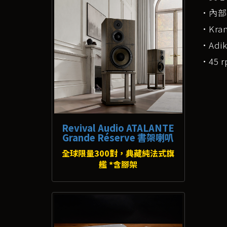
·內部為
·Kra
·Adi
·45 
Revival Audio ATALANTE
Grande Réserve 書架喇叭
全球限量300對，典藏純法式旗
艦 *含腳架