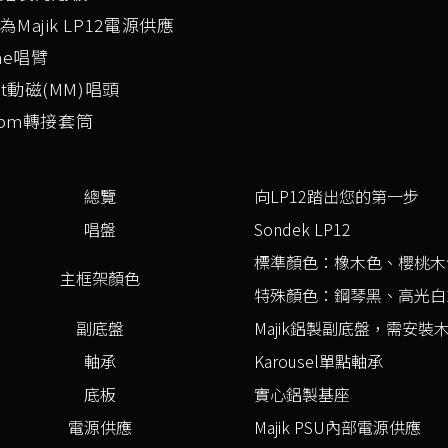
Majik LP12電源供應
ne唱臂
kt動磁(MM)唱頭
rpm轉接套筒
總覽
向LP12踏出您的第一步
唱盤
Sondek LP12
標準顏色：橡木色、櫻桃木
主框架顏色
特殊顏色：鋼琴黑、高光白
副底盤
Majik鋁製副底盤，需安裝
軸承
Karousel單點軸承
底板
實心鋁製基座
電源供應
Majik PSU內部電源供應