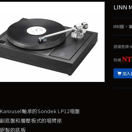
LINN 
MM版，需
建議售價
N
NT
特價
加入
arousel軸承的Sondek LP12唱盤
副底盤和層壓板式的唱臂座
鋁製的底板