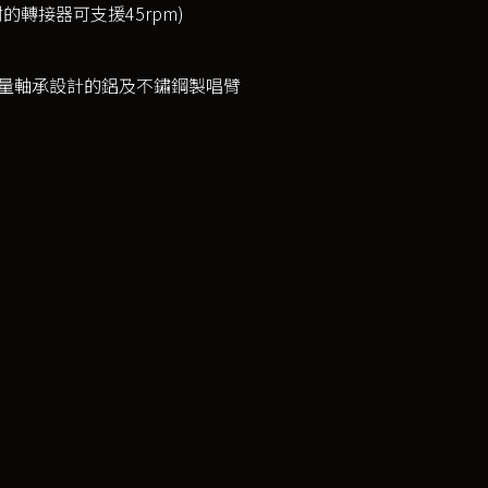
的轉接器可支援45rpm)
旋轉量軸承設計的鋁及不鏽鋼製唱臂