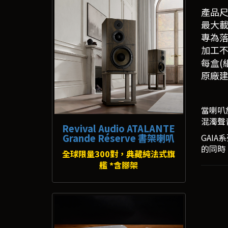
產品尺寸
最大載重:
專為
加工
每盒(組
原廠建
當喇叭
混濁聲
Revival Audio ATALANTE
Grande Réserve 書架喇叭
GAI
的同時
全球限量300對，典藏純法式旗
艦 *含腳架