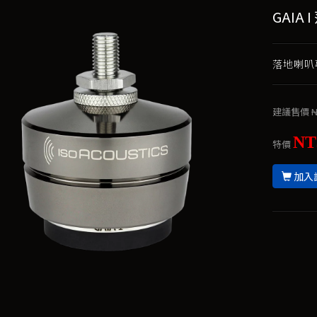
GAIA 
落地喇叭專
建議售價
N
NT
特價
加入