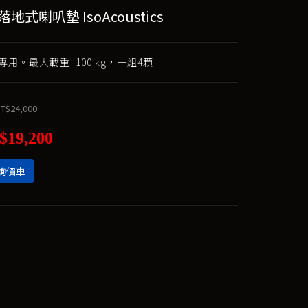
I 落地式喇叭墊 IsoAcoustics
用。最大載重: 100 kg，一組4顆
T$24,000
$19,200
詢價車