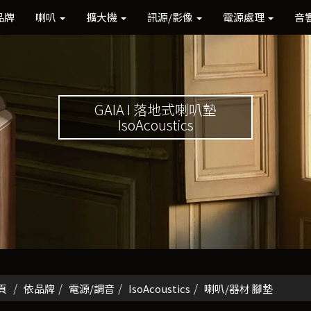
品牌
喇叭
擴大機
訊源/影像
電源處理
音
GAIA I 落地式喇叭墊
IsoAcoustics
頁
依品牌
電源/調音
IsoAcoustics
喇叭/器材 腳墊