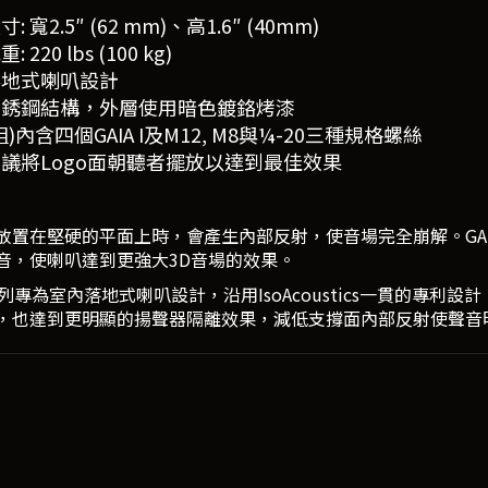
: 寬2.5″ (62 mm)、高1.6″ (40mm)
 220 lbs (100 kg)
落地式喇叭設計
不銹鋼結構，外層使用暗色鍍鉻烤漆
)內含四個GAIA I及M12, M8與¼-20三種規格螺絲
議將Logo面朝聽者擺放以達到最佳效果
放置在堅硬的平面上時，會產生內部反射，使音場完全崩解。GA
音，使喇叭達到更強大3D音場的效果。
A系列專為室內落地式喇叭設計，沿用IsoAcoustics一貫的專
，也達到更明顯的揚聲器隔離效果，減低支撐面內部反射使聲音