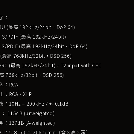
子：
BU (最高 192kHz/24bit，DoP 64)
l S/PDIF (最高 192kHz/24bit)
l S/PDIF (最高 192kHz/24bit，DoP 64)
 (最高 768kHz/32bit，DSD 256)
ARC (最高 192kHz/24bit)，TV input with CEC
最高 768kHz/32bit，DSD 256)
入：RCA
：RCA，XLR
10Hz – 200kHz / +- 0.1dB
：-115dB (unweighted)
127dB (A-weighted)
17.5 × 50 × 206.5 mm（寬×高×深）