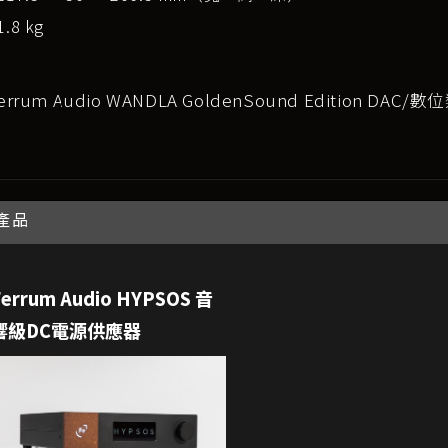
.8 kg
errum Audio WANDLA GoldenSound Edition DAC
產品
Ferrum Audio HYPSOS 音
響級DC電源供應器