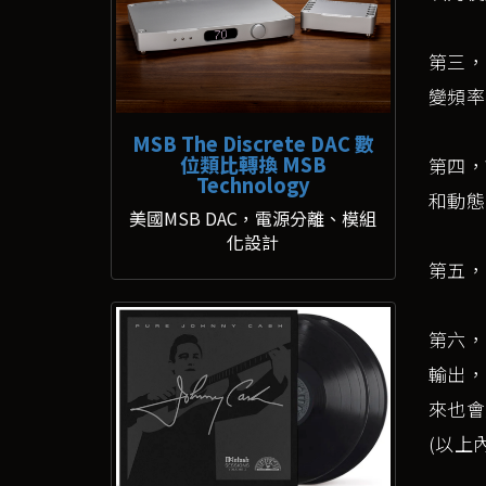
第三，
變頻率
MSB The Discrete DAC 數
位類比轉換 MSB
第四，
Technology
和動態
美國MSB DAC，電源分離、模組
化設計
第五，
第六，
輸出，
來也會
(以上內