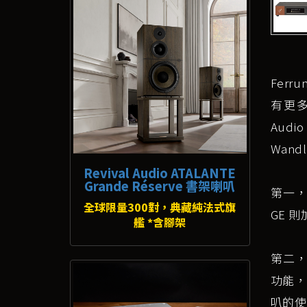
Ferr
有更多
Audi
Wand
Revival Audio ATALANTE
Grande Réserve 書架喇叭
第一，提
全球限量300對，典藏純法式旗
GE 
艦 *含腳架
第二，W
功能，
叭的使