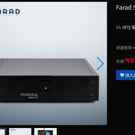
Fara
6A 線
建議售價
N
NT
特價
加入