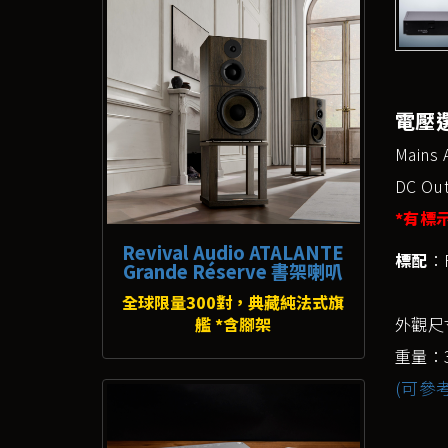
電壓
Mains
DC Outp
*有標
Revival Audio ATALANTE
標配
：
Grande Réserve 書架喇叭
全球限量300對，典藏純法式旗
艦 *含腳架
外觀尺寸
重量：3
(可參考