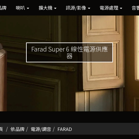
品牌
喇叭
擴大機
訊源/影像
電源處理
音
Farad Super 6 線性電源供應
器
頁
依品牌
電源/調音
FARAD